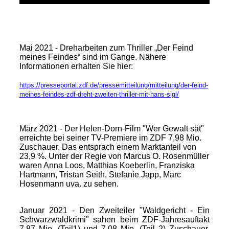
Mai 2021 - Dreharbeiten zum Thriller „Der Feind
meines Feindes“ sind im Gange. Nähere
Informationen erhalten Sie hier:
https://presseportal.zdf.de/pressemitteilung/mitteilung/der-feind-
meines-feindes-zdf-dreht-zweiten-thriller-mit-hans-sigl/
März 2021 - Der Helen-Dorn-Film "Wer Gewalt sät"
erreichte bei seiner TV-Premiere im ZDF 7,98 Mio.
Zuschauer. Das entsprach einem Marktanteil von
23,9 %. Unter der Regie von Marcus O. Rosenmüller
waren Anna Loos, Matthias Koeberlin, Franziska
Hartmann, Tristan Seith, Stefanie Japp, Marc
Hosenmann uva. zu sehen.
Januar 2021 - Den Zweiteiler "Waldgericht - Ein
Schwarzwaldkrimi" sahen beim ZDF-Jahresauftakt
7,87 Mio. (Teil1) und 7,08 Mio. (Teil 2) Zuschauer.