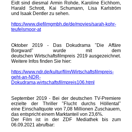
Eidt sind diesmal Armin Rohde, Karoline Eichhorn,
Harald Schrott, Kai Schumann, Lisa Karlström
und Isaak Dentler zu sehen.
https://www.diefilmgmbh.de/de/movies/sarah-kohr-
teufelsmoor-at
Oktober 2019 - Das Dokudrama "Die Affäre
Borgward" wurde mit dem
deutschen Wirtschaftsfilmpreis 2019 ausgezeichnet.
Weitere Infos finden Sie hier:
https://www.ndr.de/kultur/film/Wirtschaftsfilmpreis-
geht-an-NDR-
Dokudrama,wirtschaftsfilmpreis106.html
September 2019 - Bei der deutschen TV-Premiere
erzielte der Thriller "Flucht durchs Höllental"
eine Einschaltquote von 7,08 Millionen Zuschauern,
das entspricht einem Marktanteil von 23,6%.
Der Film ist in der ZDF Mediathek bis zum
06.09.2021 abrufbar: