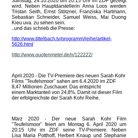
Samstag, 24.10.2020 um 20.15 Uhr im ZDF gezeigt
wird. Neben Hauptdarstellerin Anna Loos werden
Tristan Seith, Ernst Stötzner, Franziska Hartmann,
Sebastian Schneider, Samuel Weiss, Mai Duong
Kieu uva. zu sehen sein.
..und das schrieb die Presse:
http://www.tittelbach.tv/programm/reihe/artikel-
5626.html
http://www.quotenmeter.de/n/122222/
April 2020 - Die TV-Premiere des neuen Sarah Kohr
Films "Teufelsmoor" sahen am 6.4.2020 im ZDF
8,47 Millionen Zuschauer. Das entspricht
einem Marktanteil von 24,8%. Damit ist dieser Film
der erfolgreichste der Sarah Kohr Reihe.
März 2020 - Der neue Sarah Kohr Film
"Teufelsmoor" feiert am Montag 6. April 2020 um
20:15 Uhr im ZDF seine TV-Premiere. Neben
Lisa Maria Potthoff, Herbert Knaup und Stephanie