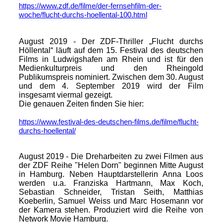
https://www.zdf.de/filme/der-fernsehfilm-der-
woche/flucht-durchs-hoellental-100.html
August 2019 - Der ZDF-Thriller „Flucht durchs
Höllental“ läuft auf dem 15. Festival des deutschen
Films in Ludwigshafen am Rhein und ist für den
Medienkulturpreis und den Rheingold
Publikumspreis nominiert. Zwischen dem 30. August
und dem 4. September 2019 wird der Film
insgesamt viermal gezeigt.
Die genauen Zeiten finden Sie hier:
https://www.festival-des-deutschen-films.de/filme/flucht-
durchs-hoellental/
August 2019 - Die
Dreharbeiten zu zwei Filmen aus
der ZDF Reihe "Helen Dorn" beginnen Mitte August
in Hamburg. Neben Hauptdarstellerin Anna Loos
werden u.a. Franziska Hartmann, Max Koch,
Sebastian Schneider, Tristan Seith, Matthias
Koeberlin, Samuel Weiss und Marc Hosemann vor
der Kamera stehen. Produziert wird die Reihe von
Network Movie Hamburg.