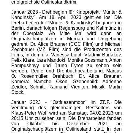
erfolgreichste Ostfrieslandkrimi.
Januar 2023 - Drehbeginn für Kinoprojekt "Münter &
Kandinsky". Am 18. April 2023 geht es los! Die
Dreharbeiten für "Münter & Kandinsky" beginnen in
Berlin, danach folgen Regensburg und Kallmünz in
der Oberpfalz. Ab Mitte Mai wird dann an
Originalschauplätzen in Murnau und Umgebung
gedreht. Dr. Alice Brauner (CCC Film) und Michael
Zechbauer (MZ Film) sind die Produzenten des
Films, in dem u.a. Vanessa Loibl, Vladmir Burlakov,
Felix Klare, Lara Mandoki, Monika Gossmann, Anton
Pampushnyy und Bruno Eyron zu sehen sein
werden. Regie und Drehbuchbearbeitung: Marcus
O. Rosenmüller, Drehbuch: Dr. Alice Brauner,
Kamera: Namche Okon, Szenenbild: Adrienne
Zeidler, Schnitt: Raimund Vienken, Musik: Martin
Stock.
Januar 2023 - "Ostfriesenmoor" im ZDF. Die
Verfilmung des gleichnamigen Bestsellers von
Klaus-Peter Wolf wird am Samstag, 04.02.2023 um
20:15 Uhr zu sehen sein. Die Dreharbeiten fanden
von Oktober bis Dezember 2021 an
Originalschauplätzen in Ostfriesland statt. In den